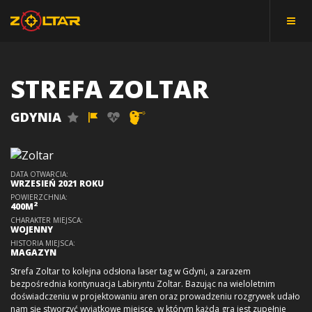
STREFA ZOLTAR
GDYNIA
DATA OTWARCIA:
WRZESIEŃ 2021 ROKU
POWIERZCHNIA:
2
400M
CHARAKTER MIEJSCA:
WOJENNY
HISTORIA MIEJSCA:
MAGAZYN
Strefa Zoltar to kolejna odsłona laser tag w Gdyni, a zarazem
bezpośrednia kontynuacja Labiryntu Zoltar. Bazując na wieloletnim
doświadczeniu w projektowaniu aren oraz prowadzeniu rozgrywek udało
nam się stworzyć wyjątkowe miejsce, w którym każda gra jest zupełnie