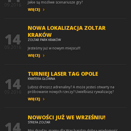
Jakie są możliwe scenariusze gry?
09.2016
WIĘCEJ
NOWA LOKALIZACJA ZOLTAR
14
KRAKÓW
ZOLTAR PARK KRAKÓW
09.2016
Jesteśmy już w nowym miejscu!!!
WIĘCEJ
TURNIEJ LASER TAG OPOLE
14
KWATERA GŁÓWNA
Lubisz dreszcz adrenaliny? A może jesteś otwarty na
09.2016
próbowanie nowych rzeczy? Uwielbiasz rywalizację?
WIĘCEJ
NOWOŚCI JUŻ WE WRZEŚNIU!
14
STREFA ZOLTAR
Moi drodzy, mamy dla Was bardzo dobrą wiadomość.