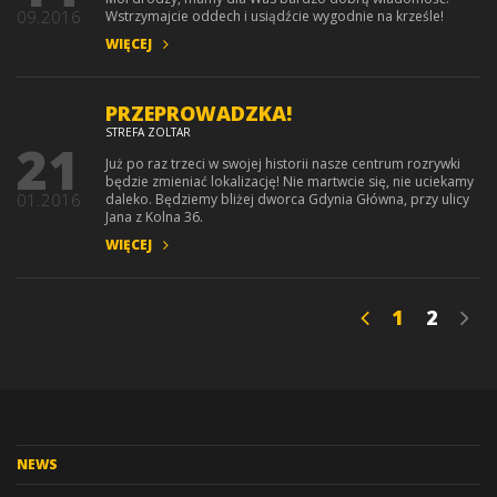
09.2016
Wstrzymajcie oddech i usiądźcie wygodnie na krześle!
WIĘCEJ
PRZEPROWADZKA!
STREFA ZOLTAR
21
Już po raz trzeci w swojej historii nasze centrum rozrywki
będzie zmieniać lokalizację! Nie martwcie się, nie uciekamy
01.2016
daleko. Będziemy bliżej dworca Gdynia Główna, przy ulicy
Jana z Kolna 36.
WIĘCEJ
1
2
NEWS