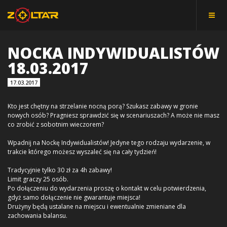
NOCKA INDYWIDUALISTÓW
18.03.2017
17.03.2017
Kto jest chętny na strzelanie nocną porą? Szukasz zabawy w gronie
nowych osób? Pragniesz sprawdzić się w scenariuszach? A może nie masz
co zrobić z sobotnim wieczorem?
Wpadnij na Nockę Indywidualistów! Jedyne tego rodzaju wydarzenie, w
trakcie którego możesz wyszaleć się na cały tydzień!
Tradycyjnie tylko 30 zł za 4h zabawy!
Limit graczy 25 osób.
Po dołączeniu do wydarzenia proszę o kontakt w celu potwierdzenia,
gdyż samo dołączenie nie gwarantuje miejsca!
Drużyny będą ustalane na miejscu i ewentualnie zmieniane dla
zachowania balansu.